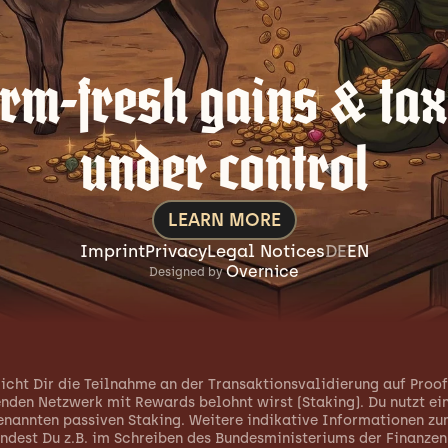
rm-fresh gains & tax
under control
LEARN MORE
Imprint
Privacy
Legal Notices
DE
EN
Overnice
Designed by 
cht Dir die Teilnahme an der Transaktionsvalidierung auf Proof
den Netzwerk mit Rewards belohnt wirst (Staking). Du nutzt ein
enannten passiven Staking. Weitere indikative Informationen zum
indest Du z.B. im Schreiben des Bundesministeriums der Finanzen 