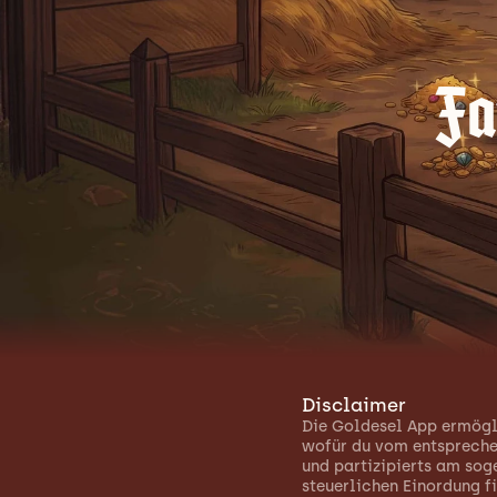
Fa
Disclaimer
Die Goldesel App ermögli
wofür du vom entsprechen
und partizipierts am sog
steuerlichen Einordung f